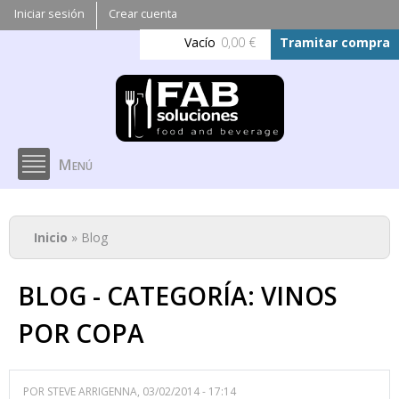
Pasar al
Iniciar sesión
Crear cuenta
contenido
Vacío
0,00 €
Tramitar compra
principal
Menú
Se encuentra usted aquí
Inicio
» Blog
BLOG - CATEGORÍA: VINOS
POR COPA
POR
STEVE ARRIGENNA
, 03/02/2014 - 17:14