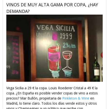
VINOS DE MUY ALTA GAMA POR COPA, ¿HAY
DEMANDA?
Vega Sicilia a 29 € la copa. Louis Roederer Cristal a 49 € la
copa. ¿En España es posible vender copas de vino a estos
precios? Mar Bullón, propietaria de
Pinkleton & Wine
en
Madrid, lo tiene claro. Todos los días vende estos y otros
vinos y Champagnes a un público que recibe con