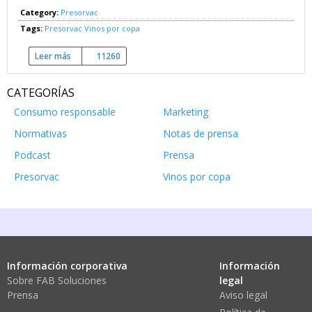
Category:
Presorvac
Tags:
Presorvac
Vinos por copa
Leer más
sobre Demostración del Presorvac: sistema de conservación 
11260
CATEGORÍAS
Consumo responsable
Marketing
Normativas
Notas de prensa
Podcast
Prensa
Presorvac
Vinos por copa
Información corporativa
Información
Sobre FAB Soluciones
legal
Prensa
Aviso legal