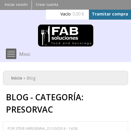
Pasar al
Iniciar sesión
Crear cuenta
contenido
Vacío
0,00 €
Tramitar compra
principal
Menú
Se encuentra usted aquí
Inicio
» Blog
BLOG - CATEGORÍA:
PRESORVAC
POR
STEVE ARRIGENNA
, 21/10/2014 - 14:58