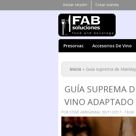
Iniciar sesión
Crear cuenta
Presorvac
Accesorios De Vino
Se encuentra ust
Inicio
» Guía suprema de Maridaje
GUÍA SUPREMA D
VINO ADAPTADO 
POR
STEVE ARRIGENNA
, 03/11/2017 - 18:06