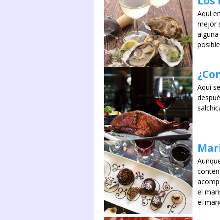
Los 
Aquí e
mejor 
alguna 
posibl
¿Co
Aquí se
despué
salchic
Mari
Aunque
conteni
acompa
el mar
el mari