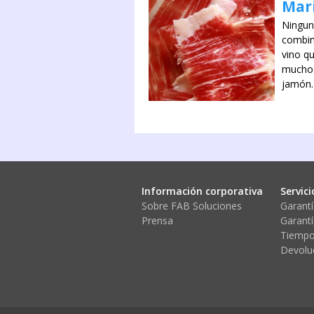
Mari
Ningun
combina
vino q
muchos
jamón. 
Información corporativa
Servici
Sobre FAB Soluciones
Garantí
Prensa
Garantí
Tiempo
Devolu