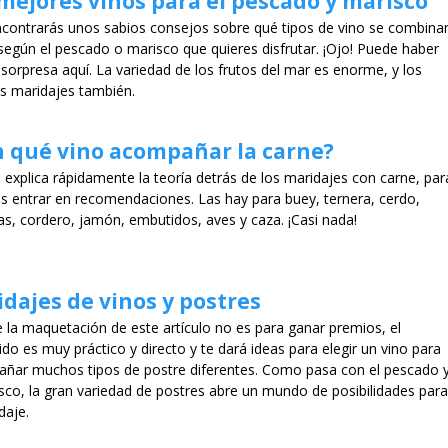
mejores vinos para el pescado y marisco
ncontrarás unos sabios consejos sobre qué tipos de vino se combina
según el pescado o marisco que quieres disfrutar. ¡Ojo! Puede haber
sorpresa aquí. La variedad de los frutos del mar es enorme, y los
es maridajes también.
n qué vino acompañar la carne?
 explica rápidamente la teoría detrás de los maridajes con carne, par
s entrar en recomendaciones. Las hay para buey, ternera, cerdo,
as, cordero, jamón, embutidos, aves y caza. ¡Casi nada!
dajes de vinos y postres
 la maquetación de este artículo no es para ganar premios, el
do es muy práctico y directo y te dará ideas para elegir un vino para
ñar muchos tipos de postre diferentes. Como pasa con el pescado 
isco, la gran variedad de postres abre un mundo de posibilidades para
daje.