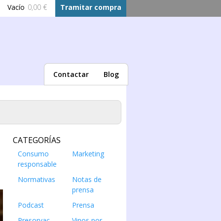
Vacío
0,00 €
Tramitar compra
Contactar
Blog
CATEGORÍAS
Consumo
Marketing
responsable
Normativas
Notas de
prensa
Podcast
Prensa
Presorvac
Vinos por