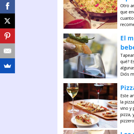
Otro ar
que en
cuanto
recom
El m
bebe
Tapear 
qué? Es
alguna
Diós m
Pizz
Este ar
la piz
vino y
pizza,
pizzer