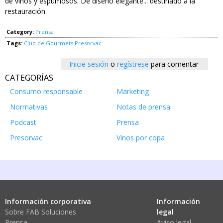
de vinos y espumosos. De diseño elegante... destinado a la
restauración
Category:
Prensa
Tags:
Club de Gourmets
Presorvac
Inicie sesión
o
regístrese
para comentar
CATEGORÍAS
Consumo responsable
Marketing
Normativas
Notas de prensa
Podcast
Prensa
Presorvac
Vinos por copa
Información corporativa
Información
Sobre FAB Soluciones
legal
Prensa
Aviso legal