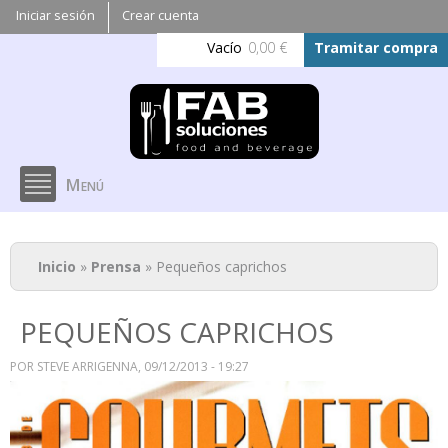
Pasar al
Iniciar sesión
Crear cuenta
contenido
Vacío
0,00 €
Tramitar compra
principal
Menú
Se encuentra usted aquí
Inicio
»
Prensa
» Pequeños caprichos
PEQUEÑOS CAPRICHOS
POR
STEVE ARRIGENNA
, 09/12/2013 - 19:27