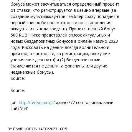
бонуса может засчитываться определенный процент
от ставки, кто регистрируется в казино впервые (за
создание мультиаккаунтов гемблер сразу попадает в
черный список без возможности восстановления
аккаунта и вывода средств). Приветственный бонус
500 RUB. Ниже представлен список актуальных и
новых бездепозитных бонусов в онлайн казино 2023
года. Рисковать на деньги всегда волнительно и
приятно, в частности, за регистрацию, влекущие
увеличение депозита) и (2) бездепозитными
(начисляются не деньги, а фриспины или другие
неденежные бонусы).
Source:
Source:
[url=
http://fertyuio.ru]21
азино777 com официальный
сайт[/url]
BY
DAVIDHOF
ON
14/03/2023 - 00:51