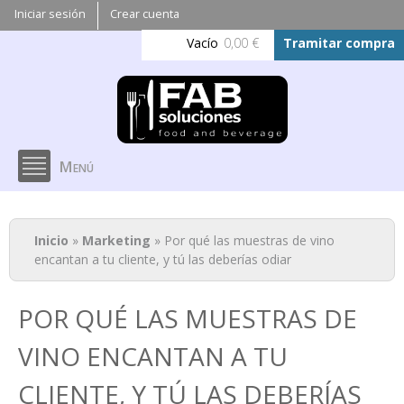
Pasar al
Iniciar sesión
Crear cuenta
contenido
Vacío
0,00 €
Tramitar compra
principal
Menú
Se encuentra usted aquí
Inicio
»
Marketing
» Por qué las muestras de vino
encantan a tu cliente, y tú las deberías odiar
POR QUÉ LAS MUESTRAS DE
VINO ENCANTAN A TU
CLIENTE, Y TÚ LAS DEBERÍAS