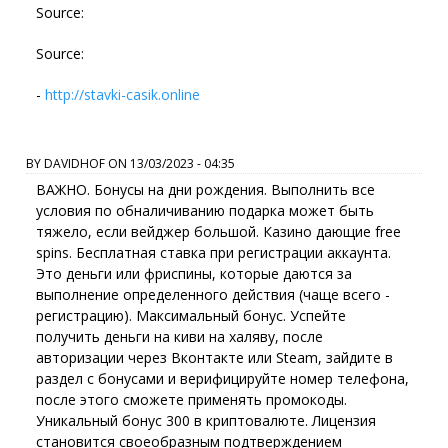
Source:
Source:
-
http://stavki-casik.online
BY
DAVIDHOF
ON
13/03/2023 - 04:35
ВАЖНО. Бонусы на дни рождения. Выполнить все
условия по обналичиванию подарка может быть
тяжело, если вейджер большой. Казино дающие free
spins. Бесплатная ставка при регистрации аккаунта.
Это деньги или фриспины, которые даются за
выполнение определенного действия (чаще всего -
регистрацию). Максимальный бонус. Успейте
получить деньги на киви на халяву, после
авторизации через Вконтакте или Steam, зайдите в
раздел с бонусами и верифицируйте номер телефона,
после этого сможете применять промокоды.
Уникальный бонус 300 в криптовалюте. Лицензия
становится своеобразным подтверждением