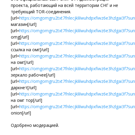
проекта, работающий на всей территории СНГ и не
требующий TOR-соединения.
[url=
https://omgomgru2txt7fnlecjklilwuhdpxfiwz6e3hzlgai3f7s
магазин[/url]
[url=
https://omgomgru2txt7fnlecjklilwuhdpxfiwz6e3hzlgai3f7su
omg[/url]
[url=
https://omgomgru2txt7fnlecjklilwuhdpxfiwz6e3hzlgai3f7su
ссылка на омг[/url]
[url=
https://omgomgru2txt7fnlecjklilwuhdpxfiwz6e3hzlgai3f7su
на омг[/url]
[url=
https://omgomgru2txt7fnlecjklilwuhdpxfiwz6e3hzlgai3f7s
зеркало рабочее[/url]
[url=
https://omgomgru2txt7fnlecjklilwuhdpxfiwz6e3hzlgai3f7su
даркнет[/url]
[url=
https://omgomgru2txt7fnlecjklilwuhdpxfiwz6e3hzlgai3f7su
на омг тор[/url]
[url=
https://omgomgru2txt7fnlecjklilwuhdpxfiwz6e3hzlgai3f7s
onion[/url]
Одобрено модерацией.