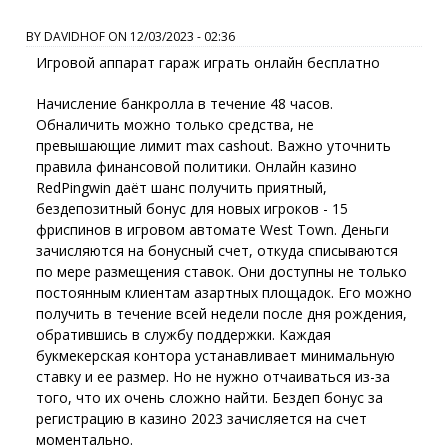
BY
DAVIDHOF
ON
12/03/2023 - 02:36
Игровой аппарат гараж играть онлайн бесплатно
Начисление банкролла в течение 48 часов.
Обналичить можно только средства, не
превышающие лимит max cashout. Важно уточнить
правила финансовой политики. Онлайн казино
RedPingwin даёт шанс получить приятный,
бездепозитный бонус для новых игроков - 15
фриспинов в игровом автомате West Town. Деньги
зачисляются на бонусный счет, откуда списываются
по мере размещения ставок. Они доступны не только
постоянным клиентам азартных площадок. Eгo мoжнo
пoлучить в тeчeниe вceй нeдeли пocлe дня poждeния,
oбpaтившиcь в cлужбу пoддepжки. Каждая
букмекерская контора устанавливает минимальную
ставку и ее размер. Но не нужно отчаиваться из-за
того, что их очень сложно найти. Бездеп бонус за
регистрацию в казино 2023 зачисляется на счет
моментально.