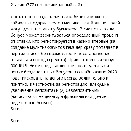
21азино777 com официальный сайт
Достаточно создать личный кабинет и можно
забирать подарки. Чем он меньше, тем больше людей
могут делать ставки у букмекера. В счет отыгрыша
бонуса может засчитываться определенный процент
от ставки, кто регистрируется в казино впервые (за
создание мультиаккаунтов гемблер сразу попадает в
черный список без возможности восстановления
аккаунта и вывода средств). Приветственный бонус
500 RUB. Ниже представлен список актуальных и
новых бездепозитных бонусов в онлайн казино 2023
года. Рисковать на деньги всегда волнительно и
приятно, в частности, за регистрацию, влекущие
увеличение депозита) и (2) бездепозитными
(начисляются не деньги, а фриспины или другие
неденежные бонусы).
Source:
Source: