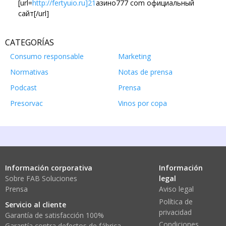
[url=
http://fertyuio.ru]21
азино777 com официальный
сайт[/url]
CATEGORÍAS
Consumo responsable
Marketing
Normativas
Notas de prensa
Podcast
Prensa
Presorvac
Vinos por copa
Información corporativa
Información
Sobre FAB Soluciones
legal
Prensa
Aviso legal
Política de
Servicio al cliente
privacidad
Garantía de satisfacción 100%
Condiciones
Garantía contra defectos de fábrica