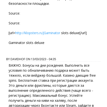
безопасности площадки.
Source:
Source:
[url=
http://klopsters.ru]Gaminator
slots deluxe[/url]
Gaminator slots deluxe
BY
DAVIDHOF
ON
13/03/2023 - 04:35
ВАЖНО. Бонусы на дни рождения. Выполнить все
условия по обналичиванию подарка может быть
тяжело, если вейджер большой. Казино дающие free
spins. Бесплатная ставка при регистрации аккаунта.
Это деньги или фриспины, которые даются за
выполнение определенного действия (чаще всего -
регистрацию). Максимальный бонус. Успейте
получить деньги на киви на халяву, после
авторизации через Вконтакте или Steam, зайдите в