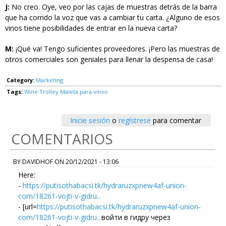
J:
No creo. Oye, veo por las cajas de muestras detrás de la barra
que ha corrido la voz que vas a cambiar tu carta. ¿Alguno de esos
vinos tiene posibilidades de entrar en la nueva carta?
M:
¡Qué va! Tengo suficientes proveedores. ¡Pero las muestras de
otros comerciales son geniales para llenar la despensa de casa!
Category:
Marketing
Tags:
Wine Trolley
Maleta para vinos
Inicie sesión
o
regístrese
para comentar
COMENTARIOS
BY
DAVIDHOF
ON
20/12/2021 - 13:06
Here:
-
https://putisothabacsi.tk/hydraruzxpnew4af-union-
com/18261-vojti-v-gidru...
- [url=
https://putisothabacsi.tk/hydraruzxpnew4af-union-
com/18261-vojti-v-gidru...
войти в гидру через