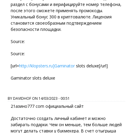
раздел с бонусами и верифицируйте номер телефона,
после этого сможете применять промокоды.
Уникальный бонус 300 в криптовалюте. Лицензия
становится своеобразным подтверждением
безопасности площадки.
Source:
Source:
[url=
http://klopsters.ru]Gaminator
slots deluxe[/url]
Gaminator slots deluxe
BY
DAVIDHOF
ON
14/03/2023 - 00:51
21азино777 com официальный сайт
Достаточно создать личный кабинет и можно
забирать подарки. Чем он меньше, тем больше людей
могут делать ставки у букмекера. В счет отыгрыша