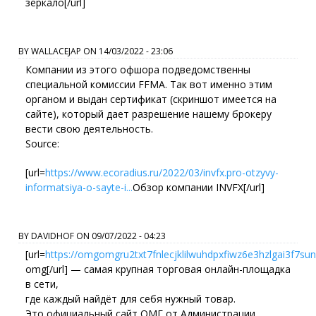
зеркало[/url]
BY
WALLACEJAP
ON
14/03/2022 - 23:06
Компании из этого офшора подведомственны
специальной комиссии FFMA. Так вот именно этим
органом и выдан сертификат (скриншот имеется на
сайте), который дает разрешение нашему брокеру
вести свою деятельность.
Source:
[url=
https://www.ecoradius.ru/2022/03/invfx.pro-otzyvy-
informatsiya-o-sayte-i...
Обзор компании INVFX[/url]
BY
DAVIDHOF
ON
09/07/2022 - 04:23
[url=
https://omgomgru2txt7fnlecjklilwuhdpxfiwz6e3hzlgai3f7su
omg[/url] — самая крупная торговая онлайн-площадка
в сети,
где каждый найдёт для себя нужный товар.
Это официальный сайт ОМГ от Администрации