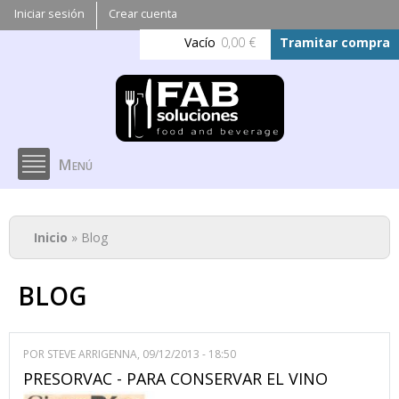
Pasar al
Iniciar sesión
Crear cuenta
contenido
Vacío
0,00 €
Tramitar compra
principal
Menú
Se encuentra usted aquí
Inicio
» Blog
BLOG
POR
STEVE ARRIGENNA
, 09/12/2013 - 18:50
PRESORVAC - PARA CONSERVAR EL VINO