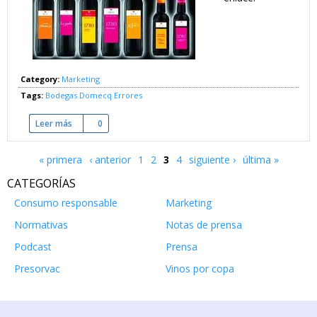
Category:
Marketing
Tags:
Bodegas Domecq
Errores
Leer más
sobre ¿Error? Bodegas Álvaro Domecq y el ADSL
0
« primera
‹ anterior
1
2
3
4
siguiente ›
última »
Páginas
CATEGORÍAS
Consumo responsable
Marketing
Normativas
Notas de prensa
Podcast
Prensa
Presorvac
Vinos por copa