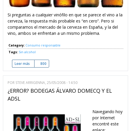
Si preguntas a cualquier vinófilo en que se parece el vino a la
cerveza, la respuesta más probable es “en cero”. Pero si
comparamos el mercado de la cerveza en España, y la del
vino, ambos se enfrentan a un mismo problema.
Category:
Consumo responsable
Tags:
Sin alcohol
Leer más
sobre ¿Qué puede el vino aprender de la cerveza?
800
POR
STEVE ARRIGENNA
, 25/05/2008 - 14:50
¿ERROR? BODEGAS ÁLVARO DOMECQ Y EL
ADSL
DOMECQ-VINO-ADSL.JPG
Navegando hoy
por Internet
encontré este
enlace: