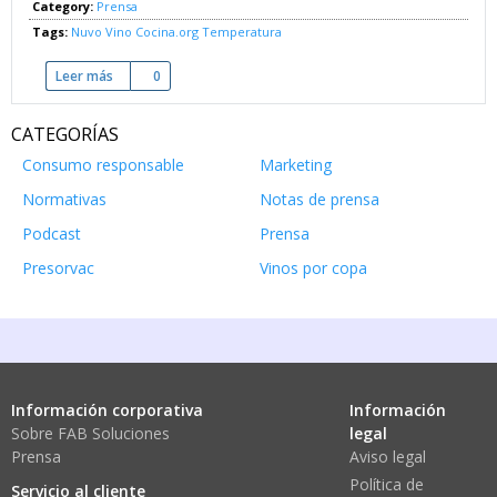
Category:
Prensa
Tags:
Nuvo Vino
Cocina.org
Temperatura
Leer más
sobre Nuvo Vino, termómetro infrarrojo
0
CATEGORÍAS
Consumo responsable
Marketing
Normativas
Notas de prensa
Podcast
Prensa
Presorvac
Vinos por copa
Información corporativa
Información
Sobre FAB Soluciones
legal
Prensa
Aviso legal
Política de
Servicio al cliente