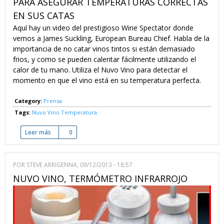
PARA ASEGURAR TEMPERATURAS CORRECTAS
EN SUS CATAS
Aquí hay un video del prestigioso Wine Spectator donde
vemos a James Suckling, European Bureau Chief. Habla de la
importancia de no catar vinos tintos si están demasiado
frios, y como se pueden calentar fácilmente utilizando el
calor de tu mano. Utiliza el Nuvo Vino para detectar el
momento en que el vino está en su temperatura perfecta.
Category:
Prensa
Tags:
Nuvo Vino
Temperatura
Leer más
sobre Wine Spectator utiliza el Nuvo Vino para asegurar tem
0
POR
STEVE ARRIGENNA
, 09/12/2013 - 18:57
NUVO VINO, TERMÓMETRO INFRARROJO