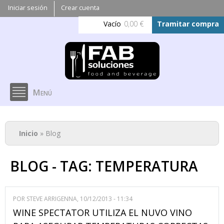
Pasar al
Iniciar sesión
Crear cuenta
contenido
Vacío
0,00 €
Tramitar compra
principal
Menú
Se encuentra usted aquí
Inicio
» Blog
BLOG - TAG: TEMPERATURA
POR
STEVE ARRIGENNA
, 10/12/2013 - 11:34
WINE SPECTATOR UTILIZA EL NUVO VINO