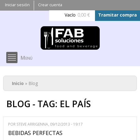
Pasar al
Iniciar sesión
Crear cuenta
contenido
Vacío
0,00 €
Tramitar compra
principal
Menú
Se encuentra usted aquí
Inicio
» Blog
BLOG - TAG: EL PAÍS
POR
STEVE ARRIGENNA
, 09/12/2013 - 19:17
BEBIDAS PERFECTAS