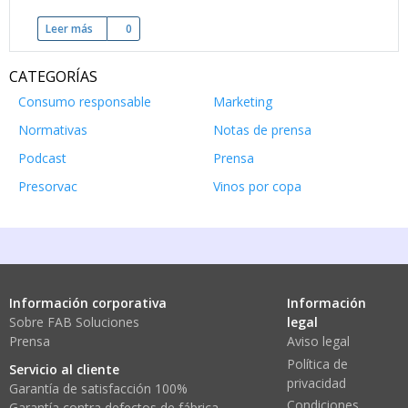
Leer más
sobre Bebidas Perfectas
0
CATEGORÍAS
Consumo responsable
Marketing
Normativas
Notas de prensa
Podcast
Prensa
Presorvac
Vinos por copa
Información corporativa
Información
Sobre FAB Soluciones
legal
Prensa
Aviso legal
Política de
Servicio al cliente
privacidad
Garantía de satisfacción 100%
Condiciones
Garantía contra defectos de fábrica