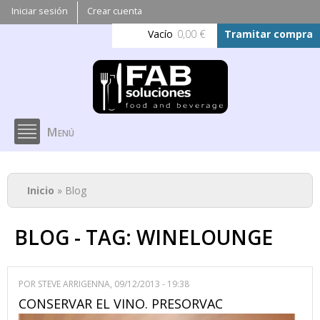
Pasar al
Iniciar sesión
Crear cuenta
contenido
Vacío
0,00 €
Tramitar compra
principal
Menú
Se encuentra usted aquí
Inicio
» Blog
BLOG - TAG: WINELOUNGE
POR
STEVE ARRIGENNA
, 09/12/2013 - 19:38
CONSERVAR EL VINO. PRESORVAC