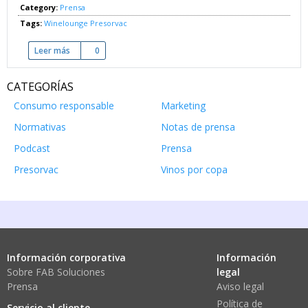
Category:
Prensa
Tags:
Winelounge
Presorvac
Leer más
sobre Conservar el vino. Presorvac
0
CATEGORÍAS
Consumo responsable
Marketing
Normativas
Notas de prensa
Podcast
Prensa
Presorvac
Vinos por copa
Información corporativa
Información
Sobre FAB Soluciones
legal
Prensa
Aviso legal
Política de
Servicio al cliente