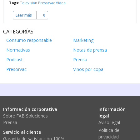
Tags:
Televisión
Presorvac
Video
Leer más
sobre El Presorvac sale en el telediario de TVE
0
CATEGORÍAS
Consumo responsable
Marketing
Normativas
Notas de prensa
Podcast
Prensa
Presorvac
Vinos por copa
Información corporativa
Información
Sobre FAB Soluciones
legal
Prensa
Aviso legal
Política de
Servicio al cliente
privacidad
Garantía de satisfacción 100%