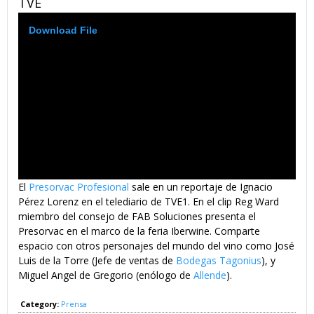
TVE
102_PRESORVAC_AT_IBERWINE_2007_160.FLV
Video
Download File
Player
El
Presorvac Profesional
sale en un reportaje de Ignacio
Pérez Lorenz en el telediario de TVE1. En el clip Reg Ward
miembro del consejo de FAB Soluciones presenta el
Presorvac en el marco de la feria Iberwine. Comparte
espacio con otros personajes del mundo del vino como José
Luis de la Torre (Jefe de ventas de
Bodegas Tagonius
), y
Miguel Angel de Gregorio (enólogo de
Allende
).
Category:
Prensa