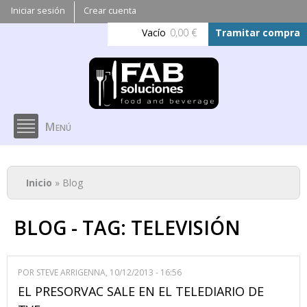
Pasar al
Iniciar sesión
Crear cuenta
contenido
Vacío
0,00 €
Tramitar compra
principal
Menú
Se encuentra usted aquí
Inicio
» Blog
BLOG - TAG: TELEVISIÓN
POR
STEVE ARRIGENNA
, 10/12/2013 - 16:56
EL PRESORVAC SALE EN EL TELEDIARIO DE