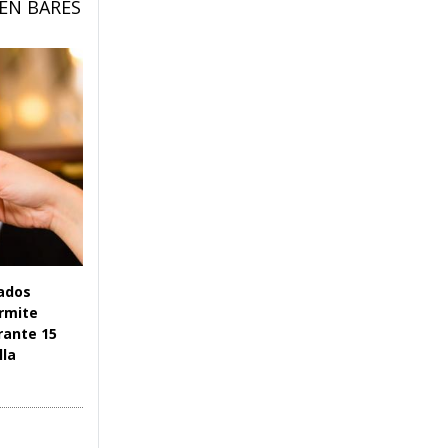
EN BARES
tados
ermite
rante 15
lla