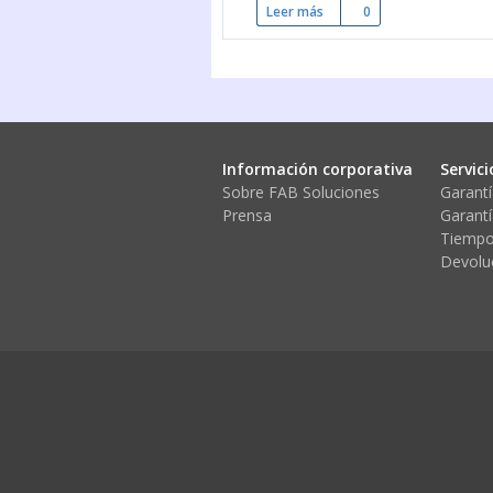
Leer más
sobre Los bodegueros de Te
0
Información corporativa
Servici
Sobre FAB Soluciones
Garantí
Prensa
Garantí
Tiempo
Devolu