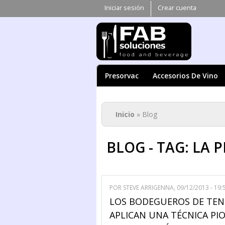
Iniciar sesión
Crear cuenta
Presorvac
Accesorios De Vino
Se encuentra ust
Inicio
» Blog
BLOG - TAG: LA 
POR
STEVE ARRIGENNA
, 09/12/2013 - 19:
LOS BODEGUEROS DE TEN
APLICAN UNA TÉCNICA PI