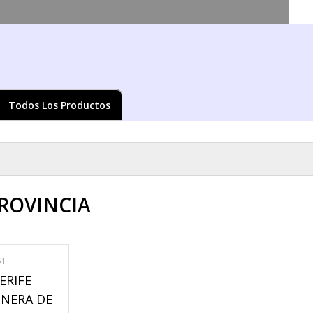
Pasar al
contenido
principal
Todos Los Productos
ed aquí
PROVINCIA
51
ERIFE
ONERA DE