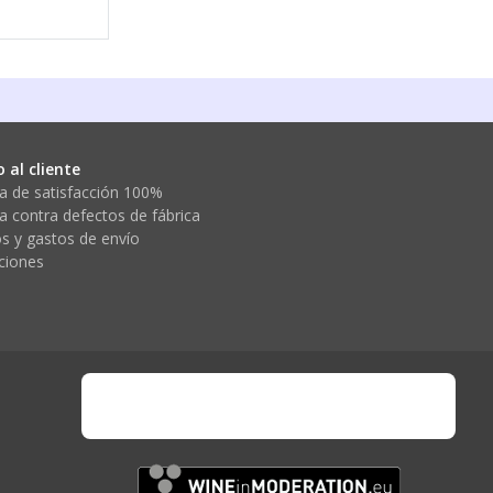
nerife aplican una técnica pionera de conservación del vino en bares y restau
o al cliente
a de satisfacción 100%
a contra defectos de fábrica
s y gastos de envío
ciones
wine-in-