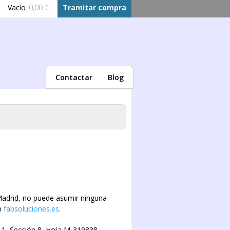
Vacío
0,00 €
Tramitar compra
Contactar
Blog
adrid, no puede asumir ninguna
eb
fabsoluciones.es
.
 1, Sección 8, Hoja M-319838.