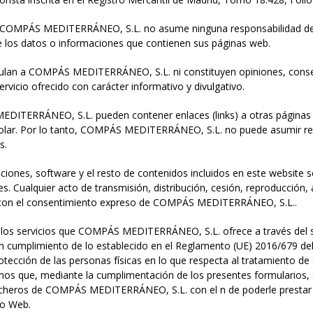
ey, COMPÁS MEDITERRÁNEO, S.L. no asume ninguna responsabilidad deri
 de los datos o informaciones que contienen sus páginas web.
culan a COMPÁS MEDITERRÁNEO, S.L. ni constituyen opiniones, conse
rvicio ofrecido con carácter informativo y divulgativo.
EDITERRÁNEO, S.L. pueden contener enlaces (links) a otras página
lar. Por lo tanto, COMPÁS MEDITERRÁNEO, S.L. no puede asumir res
s.
ciones, software y el resto de contenidos incluidos en este website
s. Cualquier acto de transmisión, distribución, cesión, reproducció
tar con el consentimiento expreso de COMPÁS MEDITERRÁNEO, S.L..
 los servicios que COMPÁS MEDITERRÁNEO, S.L. ofrece a través del s
En cumplimiento de lo establecido en el Reglamento (UE) 2016/679 d
rotección de las personas físicas en lo que respecta al tratamiento de 
amos que, mediante la cumplimentación de los presentes formularios,
ficheros de COMPÁS MEDITERRÁNEO, S.L. con el fin de poderle prestar
io Web.