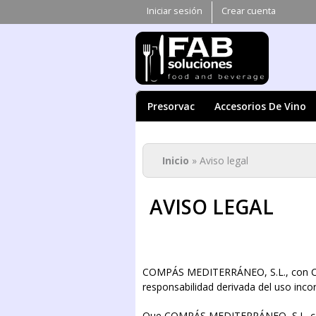
Iniciar sesión
Crear cuenta
Presorvac
Accesorios De Vino
Se encuentra ust
Inicio
» Aviso legal
AVISO LEGAL
COMPÁS MEDITERRÁNEO, S.L., con CIF/
responsabilidad derivada del uso incor
Que COMPÁS MEDITERRÁNEO, S.L. const