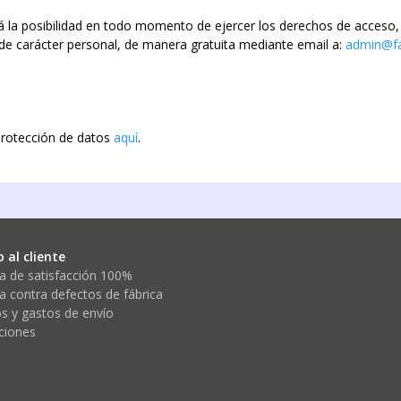
a posibilidad en todo momento de ejercer los derechos de acceso, rec
s de carácter personal, de manera gratuita mediante email a:
admin@fa
 protección de datos
aquí
.
o al cliente
a de satisfacción 100%
a contra defectos de fábrica
s y gastos de envío
ciones