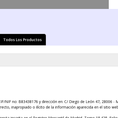
Pasar al
contenido
principal
Todos Los Productos
ed aquí
NIF no: B83438176 y dirección en: C/ Diego de León 47, 28006 - M
recto, inapropiado o ilícito de la información aparecida en el sitio w
a inscrita en el Registro Mercantil de Madrid, Tomo 18.428, Folio