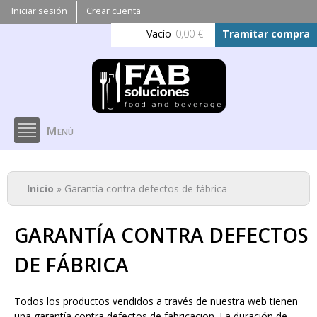
Pasar al
Iniciar sesión
Crear cuenta
contenido
Vacío
0,00 €
Tramitar compra
principal
Menú
Se encuentra usted aquí
Inicio
» Garantía contra defectos de fábrica
GARANTÍA CONTRA DEFECTOS
DE FÁBRICA
Todos los productos vendidos a través de nuestra web tienen
una garantía contra defectos de fabricacion. La duración de