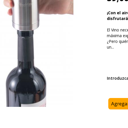
¡Con el ai
disfrutará
El Vino nec
máxima exp
¿Pero quié
un
...
Introduzc