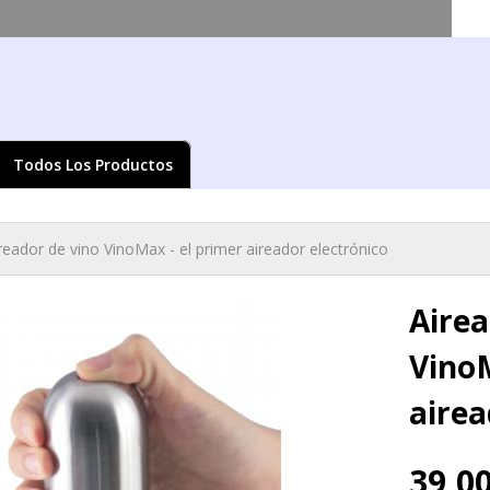
Pasar al
contenido
principal
Todos Los Productos
ed aquí
reador de vino VinoMax - el primer aireador electrónico
Airea
VinoM
airea
39,00