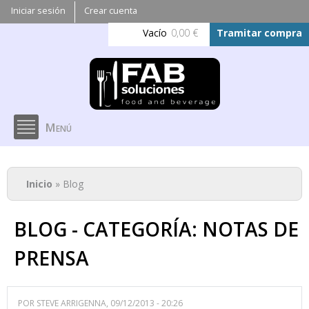
Pasar al
Iniciar sesión
Crear cuenta
contenido
Vacío
0,00 €
Tramitar compra
principal
Menú
Se encuentra usted aquí
Inicio
» Blog
BLOG - CATEGORÍA: NOTAS DE
PRENSA
POR
STEVE ARRIGENNA
, 09/12/2013 - 20:26