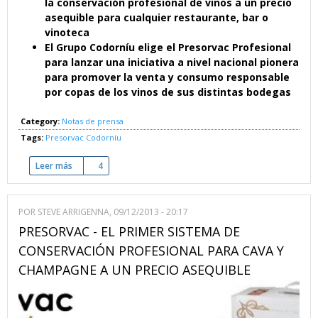
la conservación profesional de vinos a un precio
asequible para cualquier restaurante, bar o
vinoteca
El Grupo Codorníu elige el Presorvac Profesional
para lanzar una iniciativa a nivel nacional pionera
para promover la venta y consumo responsable
por copas de los vinos de sus distintas bodegas
Category:
Notas de prensa
Tags:
Presorvac
Codorníu
Leer más
sobre Un revolucionario sistema de vinos por copa capta el 
4
POR
STEVE ARRIGENNA
, 09/12/2013 - 20:17
PRESORVAC - EL PRIMER SISTEMA DE
CONSERVACIÓN PROFESIONAL PARA CAVA Y
CHAMPAGNE A UN PRECIO ASEQUIBLE