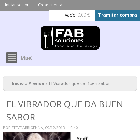
Pasar al
Iniciar sesión
Crear cuenta
contenido
Vacío
0,00 €
Tramitar compra
principal
Menú
Se encuentra usted aquí
Inicio
»
Prensa
» El Vibrador que da Buen sabor
EL VIBRADOR QUE DA BUEN
SABOR
POR
STEVE ARRIGENNA
, 09/12/2013 - 19:40