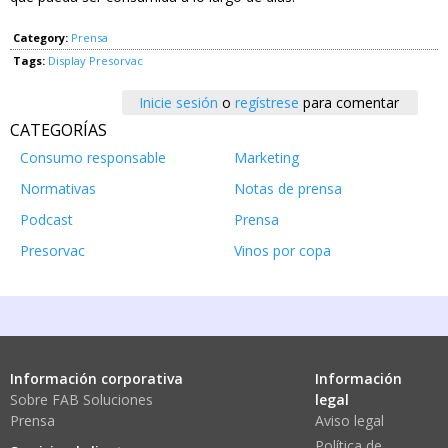
Category:
Prensa
Tags:
Display
Presorvac
Inicie sesión
o
regístrese
para comentar
CATEGORÍAS
Consumo responsable
Marketing
Normativas
Notas de prensa
Podcast
Prensa
Presorvac
Vinos por copa
Información corporativa
Información
Sobre FAB Soluciones
legal
Prensa
Aviso legal
Política de