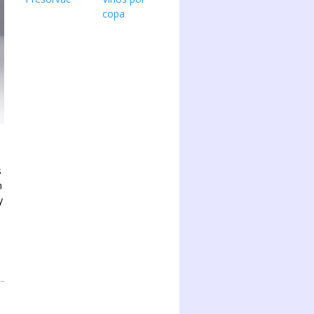
copa
s
n
y