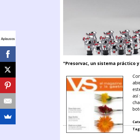
Aplausos
"Presorvac, un sistema práctico y
Con
recorte.jpg
abi
est
así
cha
bot
Cat
Tag