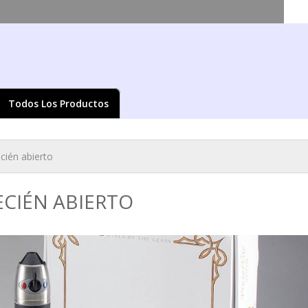
Pasar al
contenido
principal
Todos Los Productos
ed aquí
cién abierto
ECIÉN ABIERTO