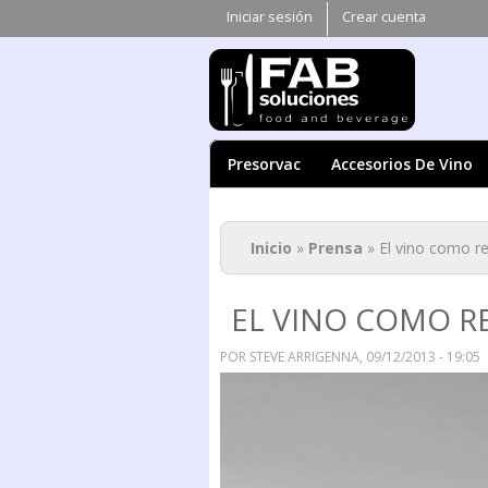
Iniciar sesión
Crear cuenta
Presorvac
Accesorios De Vino
Se encuentra ust
Inicio
»
Prensa
» El vino como re
EL VINO COMO R
POR
STEVE ARRIGENNA
, 09/12/2013 - 19:05