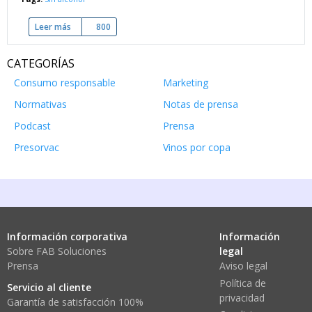
Leer más
sobre ¿Qué puede el vino aprender de la cerveza?
800
CATEGORÍAS
Consumo responsable
Marketing
Normativas
Notas de prensa
Podcast
Prensa
Presorvac
Vinos por copa
Información corporativa
Información
Sobre FAB Soluciones
legal
Prensa
Aviso legal
Política de
Servicio al cliente
privacidad
Garantía de satisfacción 100%