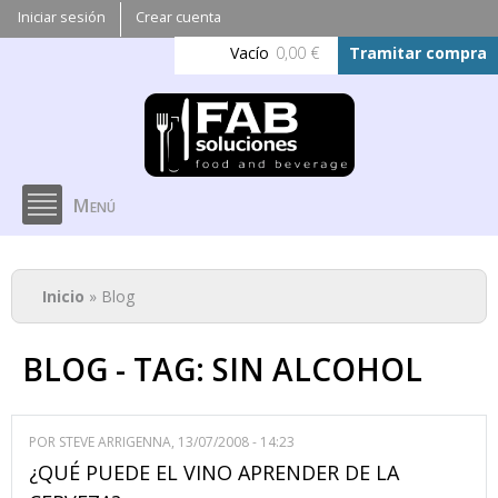
Pasar al
Iniciar sesión
Crear cuenta
contenido
Vacío
0,00 €
Tramitar compra
principal
Menú
Se encuentra usted aquí
Inicio
» Blog
BLOG - TAG: SIN ALCOHOL
POR
STEVE ARRIGENNA
, 13/07/2008 - 14:23
¿QUÉ PUEDE EL VINO APRENDER DE LA